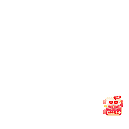
他们向前的重要动力。
总结：
综合来看，加西亚揭示拜仁支付违约金的问题，不仅
反映了现代足球经济运行中的复杂性，也再一次强调
了顶级球员的重要性。同时，维尼修斯与姆巴佩之间
关于努力和天赋之争的话题，则为我们展示了一幅充
满激情与斗志的运动画卷。这两位年轻球星通过自身
的不懈奋斗，不断超越自我，为整个足球界注入新的
活力。
最终，我们期待看到这场关于努力、天赋及竞争的大
戏如何继续上演，同时也希望所有年轻运动员能够汲
取启发，在追寻梦想之路上勇敢前行。不论结果如