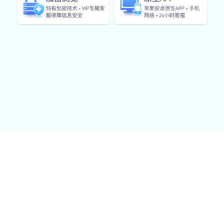
2、维尼修斯与姆巴佩：竞争与合作
维尼修斯和姆巴佩无疑是当今足坛最耀眼的新星。他
们分别代表着皇家马德里和巴黎圣日耳曼，两家豪门
球队。这两位年轻天才不仅在技术能力上各具特色，
更是在比赛中展现出了不同风格的魅力。尽管彼此间
存在着激烈竞争，但也有许多共同点，让他们成为了
朋友。
首先，从个人能力来看，维尼修斯以其出色的速度和
灵活性著称，他能够迅速突破防线并创造机会。而姆
巴佩则凭借其全面的技术和强大的射门能力成为前锋
中的佼佼者。他们各自有着独特优势，因此在场上的
表现也吸引了大量关注者。每次交锋都成了一场视觉
盛宴。