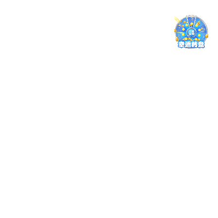
数据安全 全方位防护
在熊猫体育平台，数据防护不仅是底层机制，更是平台
运营的基本责任。我们从用户访问到操作全流程建立安
全通道，有效防范多类潜在风险。
多重加密策略，防止数据泄露
AI 风控引擎，监测账户异常行为
熊猫体育(PANDASPORTS)官方网站-APP下载支持跨