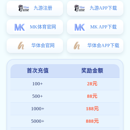
队的解析，更是从多个角度展现了球队在面对困境时
所展现出的拼搏精神。本文将围绕“努力拼搏的胜利胜
过无奈的失败”这一主题，从团队合作、球员表现、战
术调整和未来展望四个方面进行深入探讨。在这篇文
章中，我们将分析火箭队如何通过努力与坚持，不仅
赢得比赛，更赢得了球迷们的心，彰显出体育竞技中
的真正价值。
1、团队合作的重要性
在篮球运动中，团队合作往往决定着比赛的成败。火
箭队在本赛季中展示了良好的团队默契，这不仅体现
在进攻端，还包括防守策略上。每位球员都清楚自己
的角色，并愿意为团队牺牲个人数据。这种相互信任
与配合，使得球队能够有效地应对各种挑战。