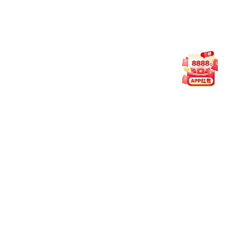
future.
The journey ahead may仍充满挑战，但只要坚定信
念，相信付出就一定会有回报。那么，无论遇到怎样
艰难险阻，他们最终都会迎来属于自己的辉煌篇章，
让每一位支持者为之骄傲.
上一篇：
德媒报道汉堡若有具体报价多特将…
下一篇：
利物浦高层对球队表现不满仍对斯