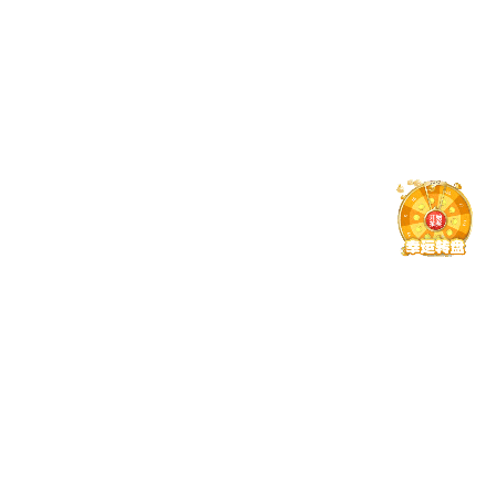
尔发生的小概率事件。
4、未来发展的美好展望
尽管目前火箭队面临诸多挑战，但他们依然寄予厚望
于未来的发展。从青训体系建设到引援战略，再到年
轻人的成长，各项因素都汇聚成推动球队向前发展的
动力源泉。管理层明确表示，将继续致力于打造一支
兼具实力与潜力的新生代球队。
与此同时，与其他强劲对手相比，火箭队在经验和技
术积累方面仍有待加强。因此，通过引进外部资源，
以及借助内部培养机制，加速成熟过程，将是未来几
年的重点工作。而这些努力最终都会转化为赛季中的
成绩，为广大支持者带来更多欢喜.
最后，可以预见的是，只要坚持努力拼搏，就必将收