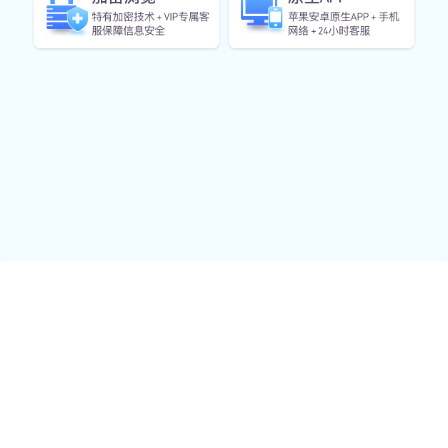
出，无疑会极大提升全队士气，让其他成员也受到激
励。
而反之，即使是一名优秀球员，如果状态起伏不定，
也可能导致整体表现不佳。因此，媒体人在分析火箭
队时，经常强调关键先生的重要性。不论是得分后卫
还是大前锋，每一个位置上的球员都需要承担起责
任，以确保球队整体运转顺利。
同时，在媒体报道中也提到了一些年轻球员逐渐崭露
头角，他们以积极向上的态度和不断进取的精神，为
球队注入新的活力。这种新老结合，不仅丰富了球队
战术选择，也为未来的发展奠定了基础。
3、战术调整与灵活应变