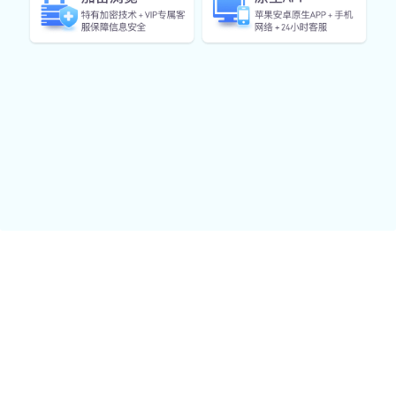
2、进攻端多样性的提升
除了有效地进行人员轮换外，科尔还注重培养球队进
攻端的多样性。他强调传导球的重要性，通过不断地
传递和移动，使得对方防线难以形成有效包围。这样
做不仅提升了整体进攻效率，还极大丰富了得分手
段，让每位首发及替补都有机会展现自己的技术特
长。
此外，为了进一步提高场均得分，科尔鼓励球员们尝
试三分投射以及中距离跳投，这些都是现代篮球不可
或缺的一部分。随着技术的发展和战术革新，越来越
多传统内线打法被转变为外线投射，而这一点恰恰是
当前篮球趋势所需要。因此，他引导年轻队员不断磨
炼远投技巧，以便能做到随时随地威胁到对方篮筐。