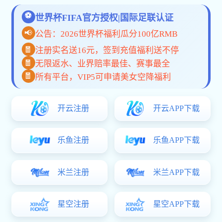
巴特勒强调防守重要性希望不再让
投篮手感决定比赛胜负
2026-05-28 00:33
44 次阅读
首页
/
体育热点
在现代篮球比赛中，防守的重要性常常被忽视，许多
球队和球员都将注意力集中在进攻端。然而，迈阿密