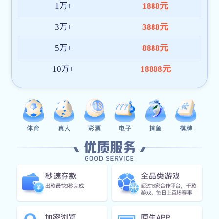
不仅能够提高防守效率，还能增强球队凝聚力。
良好的防守需要每位球员都具备责任感，每个人都要
为自己的位置负责。在巴特勒看来，这种责任感不仅
体现在个人技术上，更重要的是在场上要有默契。例
如，当一名队员被突破时，其他队友应该迅速做出反
应进行补位，从而形成有效的联防。这种相互信任和
支持是任何成功球队必不可少的一部分。
此外，通过强化团队合作意识，热火队能够更好地应
对不同风格和类型的进攻。当面对强大的对手时，只
有通过扎实的防守才能够保持竞争力。因此，巴特勒
强调一个好的防守体系能够帮助球队在遇到困难时找
到解决方案，而不是仅仅依赖于单个球员的进攻表
现。