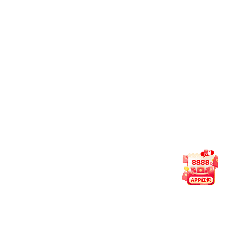
总结：
综上所述，吉米·巴特勒强调了篮球中“以防代攻”的战
略思维，他认为优秀的团队必须以坚固稳定且协同一
致的后盾作为基础，以确保能持续适应变化莫测赛场
环境带来的压力。而这种理念无疑为热火队注入了新
的活力，让他们重新审视竞技体育中的真正价值所
在：团结、拼搏和顽强斗志。
未来，无论是在赛季中的磨砺还是面对各式各样强劲
敌手时，相信只要坚持这一原则，他们一定能够超越
过去，实现更辉煌成就。而这正是现代篮球发展过程
中值得所有人深思的重要课题：真正决定一场比赛成
败的不只是那华丽的数据，还有背后支撑这些数据的
人心与智慧。